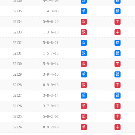
62136
4+1+4=09
双
错
62135
1+4+3=08
单
错
62134
5+9+6=20
双
中
62133
1+3+6=10
双
中
62132
5+8+8=21
双
错
62131
1+5+7=13
双
错
62130
5+9+0=14
双
中
62129
3+9+4=16
单
错
62128
0+9+9=18
双
中
62127
3+8+3=14
单
错
62126
3+7+9=19
单
中
62125
5+0+2=07
单
中
62124
8+9+2=19
单
中