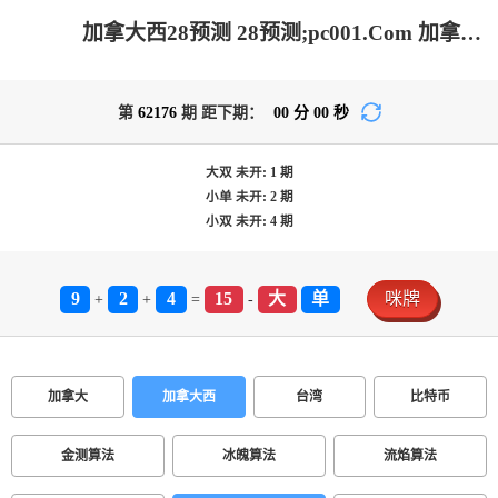
加拿大西28预测 28预测;pc001.Com 加拿大2.8-结果查询|加拿大2.8在线|加拿大2.8结果分析|加拿大pc2.8预测-在线预测|加拿大2.8 PC查询结果预测_极致火热优质的免费预测网站!
第
62176
期 距下期：
00
分
00
秒
大双
未开:
1
期
小单
未开:
2
期
小双
未开:
4
期
9
2
4
15
大
单
咪牌
+
+
=
-
加拿大
加拿大西
台湾
比特币
金测算法
冰魄算法
流焰算法