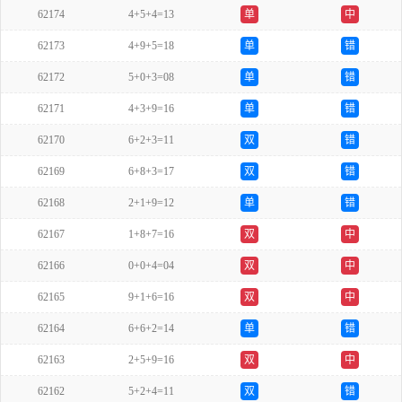
62174
4+5+4=13
单
中
62173
4+9+5=18
单
错
62172
5+0+3=08
单
错
62171
4+3+9=16
单
错
62170
6+2+3=11
双
错
62169
6+8+3=17
双
错
62168
2+1+9=12
单
错
62167
1+8+7=16
双
中
62166
0+0+4=04
双
中
62165
9+1+6=16
双
中
62164
6+6+2=14
单
错
62163
2+5+9=16
双
中
62162
5+2+4=11
双
错