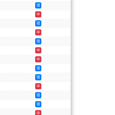
错
中
错
中
错
中
中
错
错
中
错
错
中