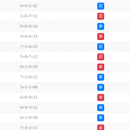
0+9+2=11
双
5+0+7=12
双
0+6+8=14
单
3+4+6=13
单
7+2+4=13
双
5+0+7=12
双
9+1+9=19
单
7+5+0=12
单
3+2+1=06
单
6+6+9=21
单
0+9+3=12
单
6+1+9=16
单
7+4+2=13
单