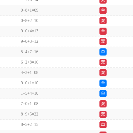
0+8+1=09
单
0+8+2=10
双
9+0+4=13
单
9+0+3=12
双
5+4+7=16
单
6+2+8=16
双
4+3+1=08
双
9+0+1=10
单
1+5+4=10
单
7+0+1=08
双
8+9+5=22
双
8+5+2=15
单