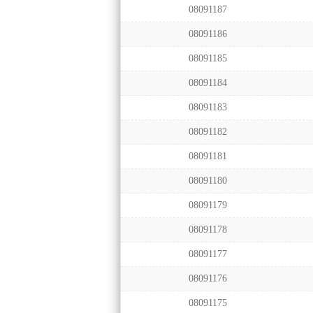
08091187
08091186
08091185
08091184
08091183
08091182
08091181
08091180
08091179
08091178
08091177
08091176
08091175