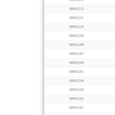
08091212
08091211
08091210
08091209
08091208
08091207
08091206
08091205
08091204
08091203
08091202
08091201