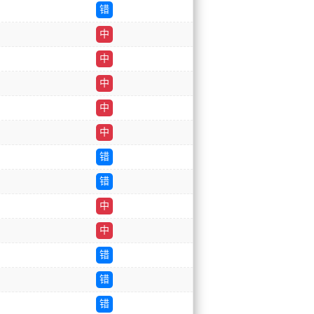
错
中
中
中
中
中
错
错
中
中
错
错
错