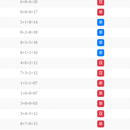
6+8+6=20
双
9+8+0=17
单
5+1+8=14
单
8+2+8=18
单
8+5+5=18
单
8+1+1=10
单
4+6+2=12
双
7+3+2=12
双
1+5+1=07
单
1+6+0=07
单
3+0+0=03
单
3+4+5=12
双
8+7+0=15
单