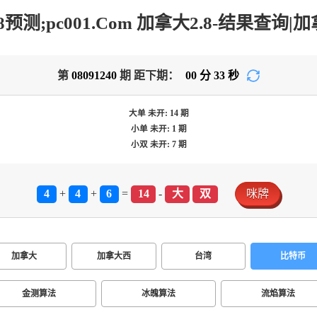
第
08091240
期 距下期：
00
分
33
秒
大单
未开:
14
期
小单
未开:
1
期
小双
未开:
7
期
4
+
4
+
6
=
14
-
大
双
咪牌
加拿大
加拿大西
台湾
比特币
金测算法
冰魄算法
流焰算法