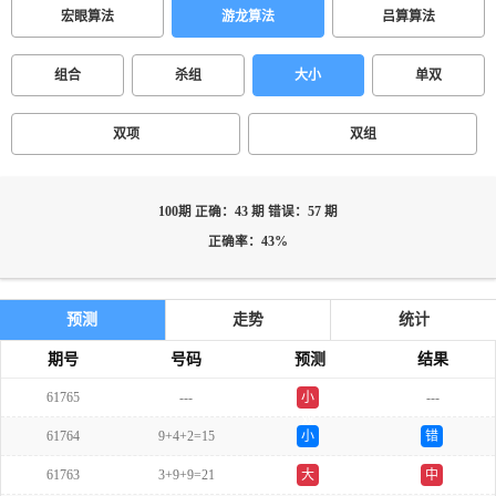
宏眼算法
游龙算法
吕算算法
组合
杀组
大小
单双
双项
双组
100期 正确：43 期 错误：57 期
正确率：43%
预测
走势
统计
期号
号码
预测
结果
61765
---
小
---
双
61764
9+4+2=15
小
错
61763
3+9+9=21
大
中