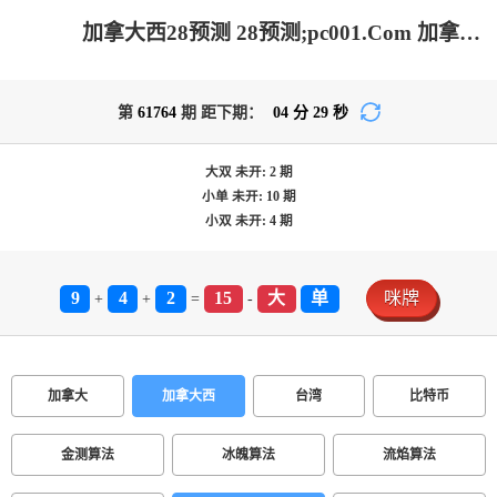
加拿大西28预测 28预测;pc001.Com 加拿大2.8-结果查询|加拿大2.8在线|加拿大2.8结果分析|加拿大pc2.8预测-在线预测|加拿大2.8 PC查询结果预测_极致火热优质的免费预测网站!
第
61764
期 距下期：
04
分
29
秒
大双
未开:
2
期
小单
未开:
10
期
小双
未开:
4
期
9
4
2
15
大
单
咪牌
+
+
=
-
加拿大
加拿大西
台湾
比特币
金测算法
冰魄算法
流焰算法