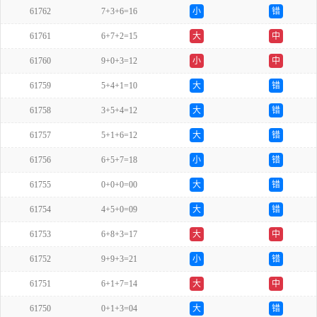
61762
7+3+6=16
小
错
61761
6+7+2=15
大
中
61760
9+0+3=12
小
中
61759
5+4+1=10
大
错
61758
3+5+4=12
大
错
61757
5+1+6=12
大
错
61756
6+5+7=18
小
错
61755
0+0+0=00
大
错
61754
4+5+0=09
大
错
61753
6+8+3=17
大
中
61752
9+9+3=21
小
错
61751
6+1+7=14
大
中
61750
0+1+3=04
大
错