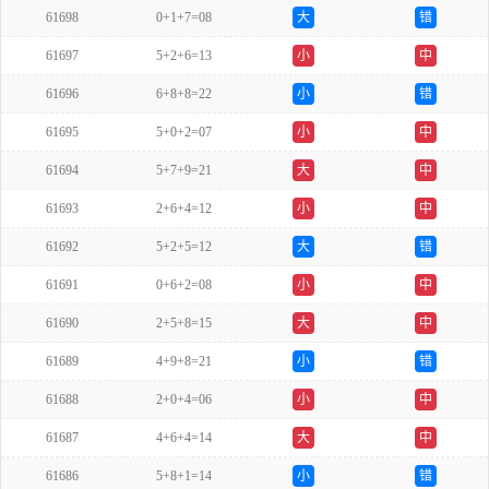
61698
0+1+7=08
大
错
61697
5+2+6=13
小
中
61696
6+8+8=22
小
错
61695
5+0+2=07
小
中
61694
5+7+9=21
大
中
61693
2+6+4=12
小
中
61692
5+2+5=12
大
错
61691
0+6+2=08
小
中
61690
2+5+8=15
大
中
61689
4+9+8=21
小
错
61688
2+0+4=06
小
中
61687
4+6+4=14
大
中
61686
5+8+1=14
小
错