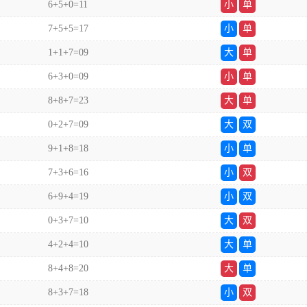
6+5+0=11
小
单
7+5+5=17
小
单
1+1+7=09
大
单
6+3+0=09
小
单
8+8+7=23
大
单
0+2+7=09
大
双
9+1+8=18
小
单
7+3+6=16
小
双
6+9+4=19
小
双
0+3+7=10
大
双
4+2+4=10
大
单
8+4+8=20
大
单
8+3+7=18
小
双