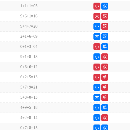
1+1+1=03
小
双
9+6+1=16
大
双
9+4+7=20
小
双
2+1+6=09
大
双
0+1+3=04
小
单
9+1+8=18
小
双
0+6+6=12
小
双
6+2+5=13
小
单
5+7+9=21
小
单
5+8+0=13
大
单
4+9+5=18
小
单
4+2+8=14
小
双
0+7+8=15
小
双