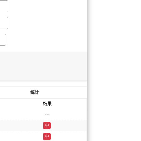
统计
结果
---
中
中