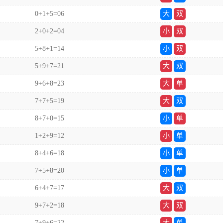
0+1+5=06
大
双
2+0+2=04
小
双
5+8+1=14
小
双
5+9+7=21
大
双
9+6+8=23
大
单
7+7+5=19
大
双
8+7+0=15
小
单
1+2+9=12
小
单
8+4+6=18
小
单
7+5+8=20
小
单
6+4+7=17
大
双
9+7+2=18
大
双
7+9+6=22
大
单