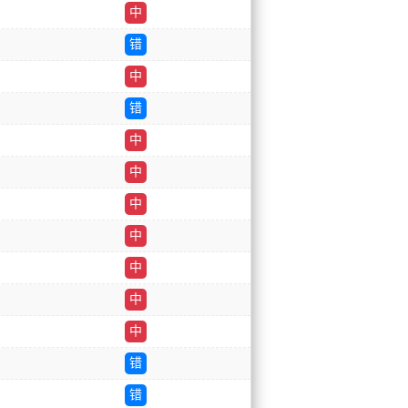
中
错
中
错
中
中
中
中
中
中
中
错
错