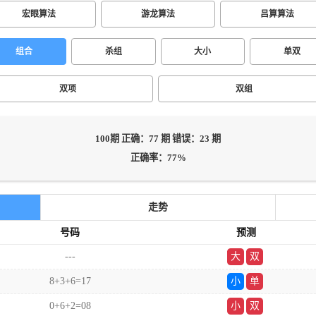
宏眼算法
游龙算法
吕算算法
组合
杀组
大小
单双
双项
双组
100期 正确：77 期 错误：23 期
正确率：77%
走势
号码
预测
---
大
双
8+3+6=17
小
单
0+6+2=08
小
双