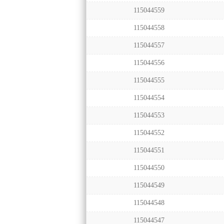
115044559
115044558
115044557
115044556
115044555
115044554
115044553
115044552
115044551
115044550
115044549
115044548
115044547