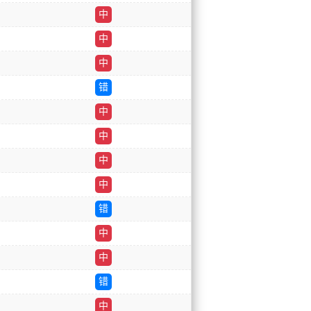
中
中
中
错
中
中
中
中
错
中
中
错
中