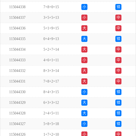
115044338
7+8+0=15
小
错
115044337
3+5+5=13
小
中
115044336
5+1+9=15
大
中
115044335
0+4+9=13
大
错
115044334
5+2+7=14
大
中
115044333
4+6+1=11
小
中
115044332
8+3+3=14
大
中
115044331
7+8+2=17
大
中
115044330
8+4+3=15
小
错
115044329
6+3+3=12
大
错
115044328
2+4+5=11
大
错
115044327
5+8+5=18
小
错
115044326
1+7+2=10
小
中