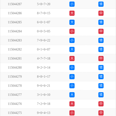
115044287
5+8+7=20
小
错
115044286
8+7+0=15
大
中
115044285
6+0+1=07
大
错
115044284
0+0+5=05
小
中
115044283
7+9+6=22
小
错
115044282
0+1+6=07
大
错
115044281
4+7+7=18
大
中
115044280
9+2+3=14
小
错
115044279
8+8+1=17
小
错
115044278
9+6+6=21
小
错
115044277
3+1+6=10
大
错
115044276
7+2+9=18
大
中
115044275
9+0+4=13
小
中