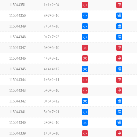
115044351
1+1+2=04
小
中
115044350
3+7+6=16
小
错
115044349
7+5+4=16
小
错
115044348
9+7+7=23
小
错
115044347
5+9+5=19
大
中
115044346
4+3+8=15
大
中
115044345
4+4+4=12
大
错
115044344
1+8+2=11
小
中
115044343
5+0+5=10
小
中
115044342
0+6+6=12
大
错
115044341
5+9+7=21
小
错
115044340
2+6+2=10
大
错
115044339
1+3+6=10
小
中