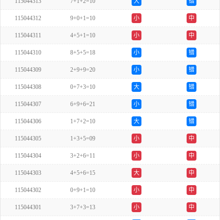
115044313
7+1+2=10
大
错
115044312
9+0+1=10
小
中
115044311
4+5+1=10
小
中
115044310
8+5+5=18
小
错
115044309
2+9+9=20
小
错
115044308
0+7+3=10
大
错
115044307
6+9+6=21
小
错
115044306
1+7+2=10
大
错
115044305
1+3+5=09
小
中
115044304
3+2+6=11
小
中
115044303
4+5+6=15
大
中
115044302
0+9+1=10
小
中
115044301
3+7+3=13
小
中