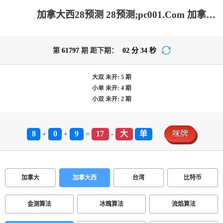
加拿大西28预测 28预测;pc001.Com 加拿大2.8-结果查询|加拿大2.8在线|加拿大2.8结果分析|加拿大pc2.8预测-在线预测|加拿大2.8 PC查询结果预测_极致火热优质的免费预测网站!
第
61797
期 距下期：
02
分
34
秒
大双
未开:
5
期
小单
未开:
4
期
小双
未开:
2
期
8
0
9
17
大
单
咪牌
+
+
=
-
加拿大
加拿大西
台湾
比特币
金测算法
冰魄算法
流焰算法