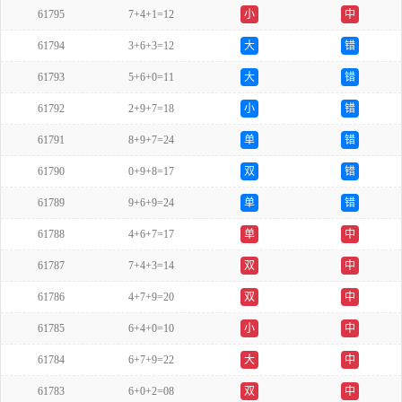
61795
7+4+1=12
小
中
61794
3+6+3=12
大
错
61793
5+6+0=11
大
错
61792
2+9+7=18
小
错
61791
8+9+7=24
单
错
61790
0+9+8=17
双
错
61789
9+6+9=24
单
错
61788
4+6+7=17
单
中
61787
7+4+3=14
双
中
61786
4+7+9=20
双
中
61785
6+4+0=10
小
中
61784
6+7+9=22
大
中
61783
6+0+2=08
双
中