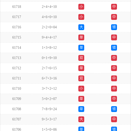
61718
2+4+4=10
小
中
61717
4+6+0=10
小
中
61716
2+2+0=04
大
错
61715
9+4+4=17
单
中
61714
1+3+8=12
单
错
61713
0+1+9=10
双
中
61712
2+7+6=15
单
中
61711
6+7+3=16
双
中
61710
3+7+2=12
小
中
61709
5+0+2=07
单
中
61708
7+8+9=24
单
错
61707
9+5+3=17
大
中
61706
1+5+0=06
单
错