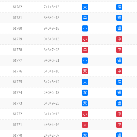
61782
7+1+5=13
大
错
61781
8+8+2=18
单
错
61780
9+0+9=18
小
错
61779
0+5+8=13
小
中
61778
8+8+7=23
单
中
61777
9+6+6=21
小
错
61776
6+3+1=10
双
中
61775
5+2+5=12
大
错
61774
2+6+5=13
双
错
61773
6+8+9=23
双
错
61772
3+1+9=13
小
中
61771
4+8+4=16
大
中
61770
2+3+2=07
双
错