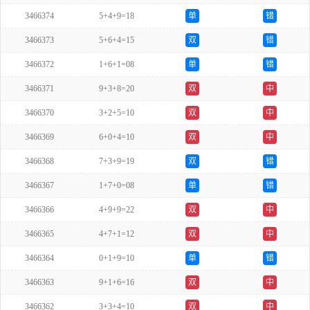
3466374
5+4+9=18
单
错
3466373
5+6+4=15
双
错
3466372
1+6+1=08
单
错
3466371
9+3+8=20
双
中
3466370
3+2+5=10
双
中
3466369
6+0+4=10
双
中
3466368
7+3+9=19
双
错
3466367
1+7+0=08
单
错
3466366
4+9+9=22
双
中
3466365
4+7+1=12
双
中
3466364
0+1+9=10
单
错
3466363
9+1+6=16
双
中
3466362
3+3+4=10
双
中