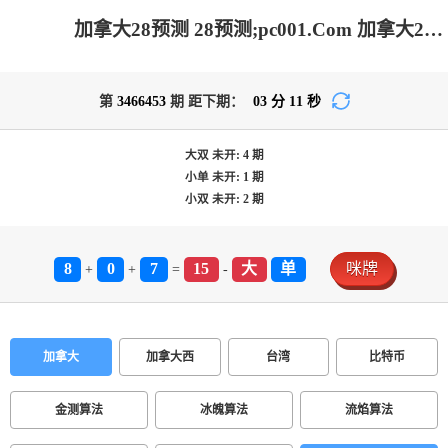
加拿大28预测 28预测;pc001.Com 加拿大2.8-结果查询|加拿大2.8在线|加拿大2.8结果分析|加拿大pc2.8预测-在线预测|加拿大2.8 PC查询结果预测_极致火热优质的免费预测网站!
第
3466453
期 距下期：
03
分
11
秒
大双
未开:
4
期
小单
未开:
1
期
小双
未开:
2
期
8
0
7
15
大
单
咪牌
+
+
=
-
加拿大
加拿大西
台湾
比特币
金测算法
冰魄算法
流焰算法