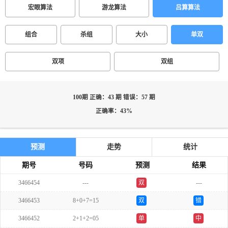
宏眼算法
游龙算法
吕算算法
组合
杀组
大小
单双
双项
双组
100期 正确：43 期 错误：57 期
正确率：43%
预测
走势
统计
期号
号码
预测
结果
3466454
---
双
---
3466453
8+0+7=15
双
错
3466452
2+1+2=05
单
中