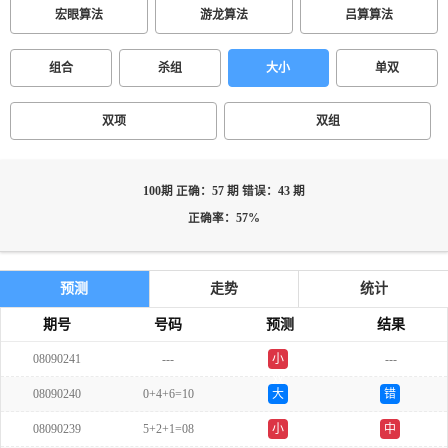
宏眼算法
游龙算法
吕算算法
组合
杀组
大小
单双
双项
双组
100期 正确：57 期 错误：43 期
正确率：57%
预测
走势
统计
期号
号码
预测
结果
08090241
---
小
---
双
08090240
0+4+6=10
大
错
08090239
5+2+1=08
小
中