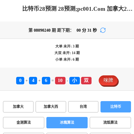
比特币28预测 28预测;pc001.Com 加拿大2.8-结果查询|加拿大2.8在线|加拿大2.8结果分析|加拿大pc2.8预测-在线预测|加拿大2.8 PC查询结果预测_极致火热优质的免费预测网站!
第
08090240
期 距下期：
00
分
31
秒
大单
未开:
3
期
大双
未开:
14
期
小单
未开:
6
期
0
4
6
10
小
双
咪牌
+
+
=
-
加拿大
加拿大西
台湾
比特币
金测算法
冰魄算法
流焰算法