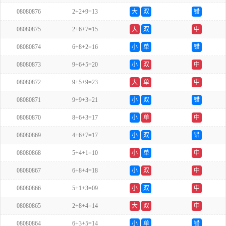
08080876
2+2+9=13
大
双
错
08080875
2+6+7=15
大
双
中
08080874
6+8+2=16
小
单
错
08080873
9+6+5=20
小
双
中
08080872
9+5+9=23
大
单
中
08080871
9+9+3=21
小
双
错
08080870
8+6+3=17
小
单
中
08080869
4+6+7=17
小
双
错
08080868
5+4+1=10
小
单
中
08080867
6+8+4=18
小
双
中
08080866
5+1+3=09
小
双
中
08080865
2+8+4=14
大
双
中
08080864
6+3+5=14
小
单
错