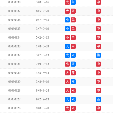
08080838
3+8+5=16
大
单
中
08080837
8+5+7=20
大
双
中
08080836
0+7+8=15
小
单
中
08080835
3+7+9=19
小
单
中
08080834
5+2+6=13
小
单
中
08080833
1+8+0=09
大
单
中
08080832
3+7+3=13
大
双
错
08080831
2+9+2=13
小
双
中
08080830
4+5+5=14
大
双
中
08080829
3+8+8=19
大
双
中
08080828
8+8+8=24
大
双
中
08080827
9+2+2=13
大
双
错
08080826
9+8+3=20
大
双
中