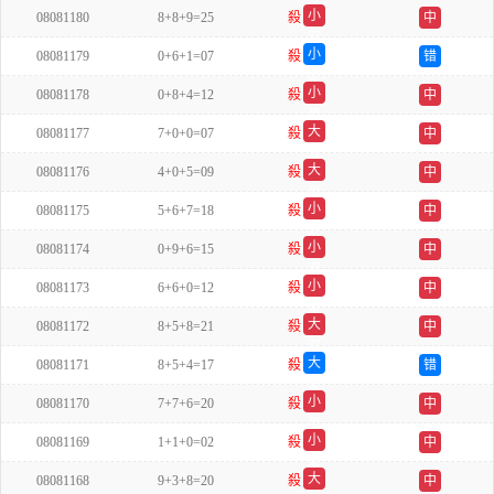
小
08081180
8+8+9=25
殺
中
双
小
08081179
0+6+1=07
殺
错
单
小
08081178
0+8+4=12
殺
中
单
大
08081177
7+0+0=07
殺
中
双
大
08081176
4+0+5=09
殺
中
单
小
08081175
5+6+7=18
殺
中
双
小
08081174
0+9+6=15
殺
中
双
小
08081173
6+6+0=12
殺
中
单
大
08081172
8+5+8=21
殺
中
双
大
08081171
8+5+4=17
殺
错
单
小
08081170
7+7+6=20
殺
中
单
小
08081169
1+1+0=02
殺
中
单
大
08081168
9+3+8=20
殺
中