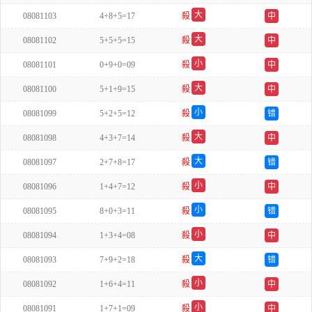
双
大
08081103
4+8+5=17
殺
中
双
大
08081102
5+5+5=15
殺
中
双
小
08081101
0+9+0=09
殺
中
双
大
08081100
5+1+9=15
殺
中
双
小
08081099
5+2+5=12
殺
错
双
大
08081098
4+3+7=14
殺
中
单
大
08081097
2+7+8=17
殺
错
单
小
08081096
1+4+7=12
殺
中
单
小
08081095
8+0+3=11
殺
错
单
小
08081094
1+3+4=08
殺
中
单
大
08081093
7+9+2=18
殺
错
双
小
08081092
1+6+4=11
殺
中
双
小
08081091
1+7+1=09
殺
中