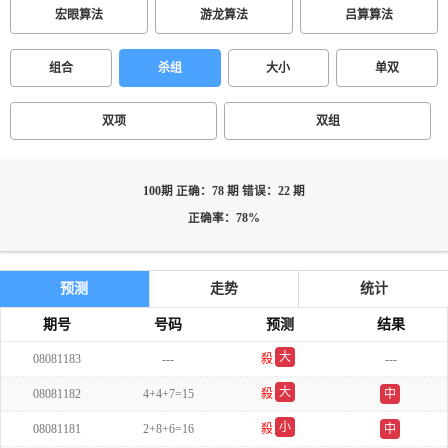
宏眼算法
游龙算法
吕算算法
组合
杀组
大小
单双
双项
双组
100期 正确：78 期 错误：22 期
正确率：78%
预测
走势
统计
期号
号码
预测
结果
大
08081183
---
殺
---
单
大
08081182
4+4+7=15
殺
中
双
小
08081181
2+8+6=16
殺
中
双