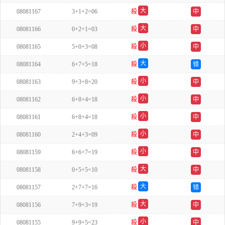
单
大
08081167
3+1+2=06
殺
中
单
大
08081166
0+2+1=03
殺
中
双
小
08081165
5+0+3=08
殺
中
单
大
08081164
6+7+5=18
殺
错
双
小
08081163
9+3+8=20
殺
中
单
小
08081162
6+8+4=18
殺
中
单
小
08081161
6+8+4=18
殺
中
双
小
08081160
2+4+3=09
殺
中
双
小
08081159
6+6+7=19
殺
中
单
大
08081158
0+5+5=10
殺
中
单
大
08081157
2+7+7=16
殺
错
双
大
08081156
7+9+3=19
殺
中
双
小
08081155
9+9+5=23
殺
中