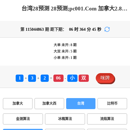
台湾28预测 28预测;pc001.Com 加拿大2.8-结果查询|加拿大2.8在线|加拿大2.8结果分析|加拿大pc2.8预测-在线预测|加拿大2.8 PC查询结果预测_极致火热优质的免费预测网站!
第
115044863
期 距下期：
06
时
364
分
45
秒
大单
未开:
8
期
大双
未开:
5
期
小单
未开:
1
期
1
3
2
06
小
双
咪牌
+
+
=
-
加拿大
加拿大西
台湾
比特币
金测算法
冰魄算法
流焰算法