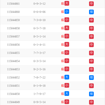
大
115044861
0+9+3=12
殺
中
单
小
115044860
0+6+0=06
殺
错
双
小
115044859
7+3+0=10
殺
中
单
大
115044858
6+5+7=18
殺
中
单
小
115044857
8+5+1=14
殺
中
双
大
115044856
6+1+4=11
殺
中
单
小
115044855
7+7+3=17
殺
中
单
小
115044854
6+3+5=14
殺
中
双
小
115044853
9+2+5=16
殺
中
双
大
115044852
7+8+7=22
殺
错
双
小
115044851
8+1+9=18
殺
中
单
大
115044850
1+7+9=17
殺
错
单
小
115044849
0+9+5=14
殺
中