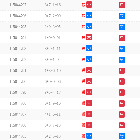
小
115044797
8+7+1=16
殺
中
单
小
115044796
0+7+2=09
殺
错
单
小
115044795
2+0+3=05
殺
错
单
大
115044794
1+0+0=01
殺
中
双
小
115044793
8+2+1=11
殺
错
单
小
115044792
3+0+1=04
殺
错
双
大
115044791
1+3+6=10
殺
中
双
大
115044790
6+0+0=06
殺
中
双
小
115044789
8+5+4=17
殺
中
双
大
115044788
0+1+9=10
殺
中
单
大
115044787
4+1+6=11
殺
中
双
大
115044786
3+3+7=13
殺
中
双
小
115044785
6+2+5=13
殺
错