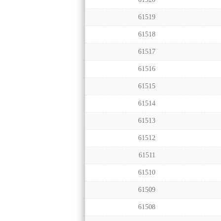
61519
61518
61517
61516
61515
61514
61513
61512
61511
61510
61509
61508