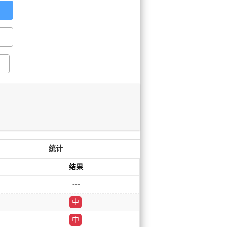
统计
结果
---
中
中