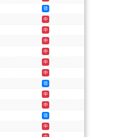
错
中
中
中
中
中
中
错
中
中
错
中
中