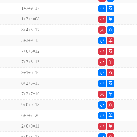
1+7+9=17
小
双
1+3+4=08
小
单
8+4+5=17
大
双
3+3+9=15
小
单
7+0+5=12
小
双
7+3+3=13
小
单
9+1+6=16
小
双
8+2+5=15
小
双
7+2+7=16
大
单
9+0+9=18
小
双
6+7+7=20
小
单
2+0+9=11
小
单
6+9+3=18
小
双