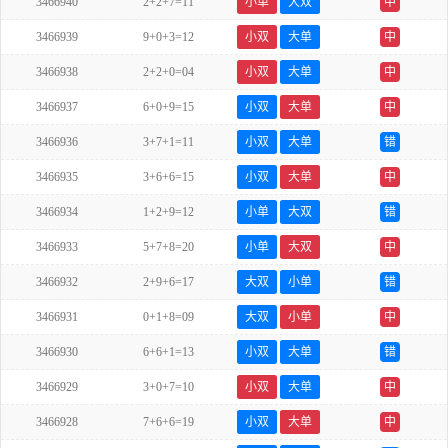
3466940
2+2+7=11
小单
大双
中
3466939
9+0+3=12
小双
大单
中
3466938
2+2+0=04
小双
大单
中
3466937
6+0+9=15
小双
大单
中
3466936
3+7+1=11
小双
大单
错
3466935
3+6+6=15
小双
大单
中
3466934
1+2+9=12
小单
大双
错
3466933
5+7+8=20
小单
大双
中
3466932
2+9+6=17
大双
小单
错
3466931
0+1+8=09
大双
小单
中
3466930
6+6+1=13
小双
大单
错
3466929
3+0+7=10
小双
大单
中
3466928
7+6+6=19
小双
大单
中