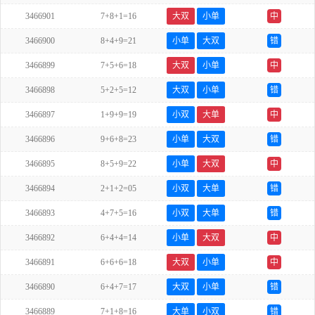
3466901
7+8+1=16
大双
小单
中
3466900
8+4+9=21
小单
大双
错
3466899
7+5+6=18
大双
小单
中
3466898
5+2+5=12
大双
小单
错
3466897
1+9+9=19
小双
大单
中
3466896
9+6+8=23
小单
大双
错
3466895
8+5+9=22
小单
大双
中
3466894
2+1+2=05
小双
大单
错
3466893
4+7+5=16
小双
大单
错
3466892
6+4+4=14
小单
大双
中
3466891
6+6+6=18
大双
小单
中
3466890
6+4+7=17
大双
小单
错
3466889
7+1+8=16
大单
小双
错