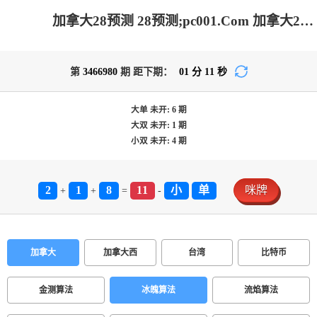
加拿大28预测 28预测;pc001.Com 加拿大2.8-结果查询|加拿大2.8在线|加拿大2.8结果分析|加拿大pc2.8预测-在线预测|加拿大2.8 PC查询结果预测_极致火热优质的免费预测网站!
第
3466980
期 距下期：
01
分
11
秒
大单
未开:
6
期
大双
未开:
1
期
小双
未开:
4
期
2
1
8
11
小
单
咪牌
+
+
=
-
加拿大
加拿大西
台湾
比特币
金测算法
冰魄算法
流焰算法