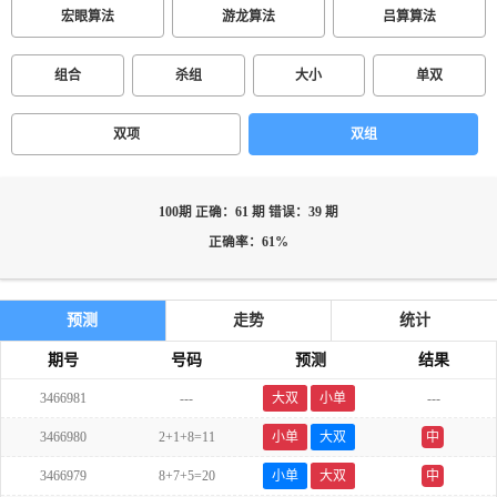
宏眼算法
游龙算法
吕算算法
组合
杀组
大小
单双
双项
双组
100期 正确：61 期 错误：39 期
正确率：61%
预测
走势
统计
期号
号码
预测
结果
3466981
---
大双
小单
---
3466980
2+1+8=11
小单
大双
中
3466979
8+7+5=20
小单
大双
中